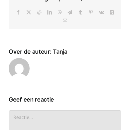
Facebook
X
Reddit
LinkedIn
WhatsApp
Telegram
Tumblr
Pinterest
Vk
Xing
E-
mail
Over de auteur:
Tanja
Geef een reactie
Reactie